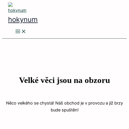
Main
Přeskočit
Menu
na
obsah
hokynum
Velké věci jsou na obzoru
Něco velkého se chystá! Náš obchod je v provozu a již brzy
bude spuštěn!