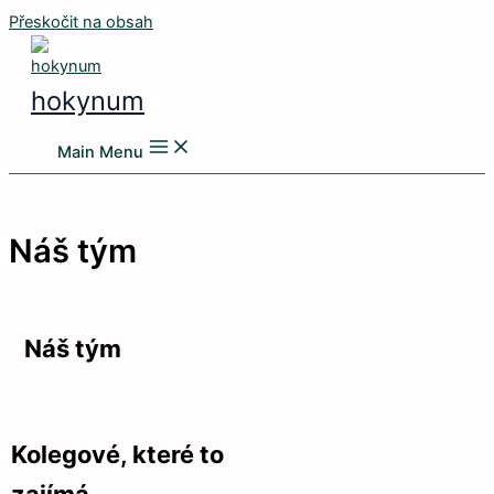
Přeskočit na obsah
hokynum
Main Menu
Náš tým
Náš tým
Kolegové, které to